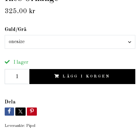
325.00 kr
Guld/Grå
onesize
I lager
LÄGG I KORGEN
Dela
Leverantör:
Pipol