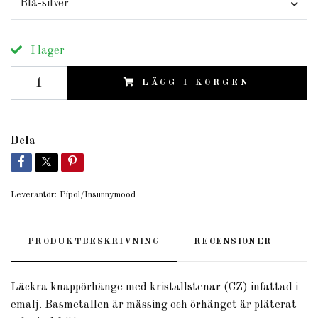
Blå-silver
I lager
LÄGG I KORGEN
Dela
Leverantör:
Pipol/Insunnymood
PRODUKTBESKRIVNING
RECENSIONER
Läckra knappörhänge med kristallstenar (CZ) infattad i
emalj. Basmetallen är mässing och örhänget är pläterat