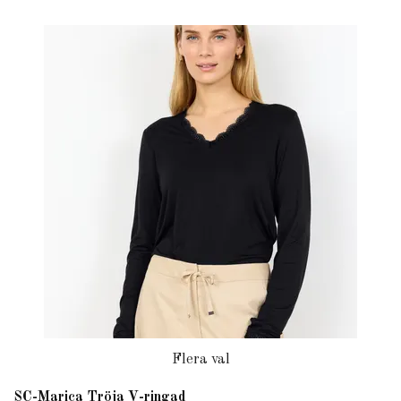
Flera val
SC-Marica Tröja V-ringad