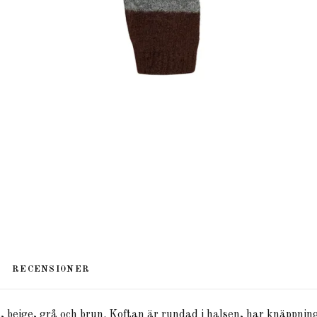
RECENSIONER
la, beige, grå och brun. Koftan är rundad i halsen, har knäppnin