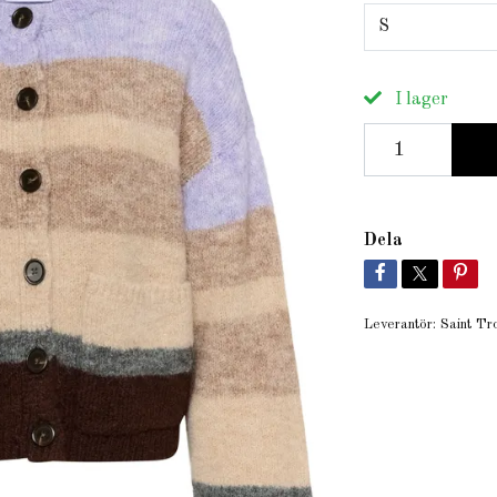
S
I lager
Dela
Leverantör:
Saint Tr