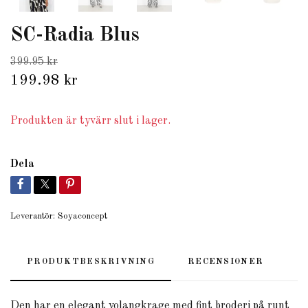
SC-Radia Blus
399.95 kr
199.98 kr
Produkten är tyvärr slut i lager.
Dela
Leverantör:
Soyaconcept
PRODUKTBESKRIVNING
RECENSIONER
Den
har
en
elegant
volangkrage
med
fint
broderi på runt