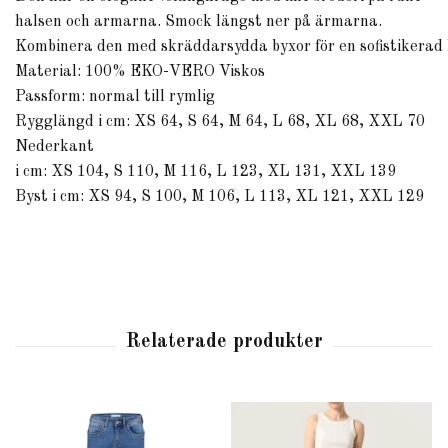
halsen och armarna. Smock längst ner på ärmarna.
Kombinera
den
med
skräddarsydda
byxor
för
en
sofistikerad
Material: 100% EKO-VERO Viskos
Passform: normal till rymlig
Rygglängd
i
cm:
XS
64,
S
64,
M
64,
L
68,
XL
68,
XXL
70
Nederkant
i
cm:
XS
104,
S
110,
M
116,
L
123,
XL
131,
XXL
139
Byst
i
cm:
XS
94,
S
100,
M
106,
L
113,
XL
121,
XXL
129