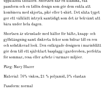
uppklädda tillfällen. Shortsen har en klassisk, rak
passform och en tidlös design som gör dem enkla att
kombinera med skjorta, piké eller t-shirt. Det släta tyget
ger ett välklätt intryck samtidigt som det är bekvämt att
bära under hela dagen.
Shortsen är utrustade med hällor för bälte, knapp- och
gylfstängning samt diskreta fickor som bidrar till en ren
och sofistikerad look. Den enfärgade designen i marinblått
gör dem till ett självklart basplagg i garderoben, perfekta
för sommar, resa eller arbete i varmare miljöer.
Färg: Navy Blazer
Material: 76% viskos, 21 % polyamid, 3% elastan
Passform: normal