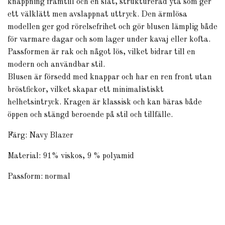
knäppning framtill och en slät, strukturerad yta som ger
ett välklätt men avslappnat uttryck. Den ärmlösa
modellen ger god rörelsefrihet och gör blusen lämplig både
för varmare dagar och som lager under kavaj eller kofta.
Passformen är rak och något lös, vilket bidrar till en
modern och användbar stil.
Blusen är försedd med knappar och har en ren front utan
bröstfickor, vilket skapar ett minimalistiskt
helhetsintryck. Kragen är klassisk och kan bäras både
öppen och stängd beroende på stil och tillfälle.
Färg: Navy Blazer
Material: 91% viskos, 9 % polyamid
Passform: normal