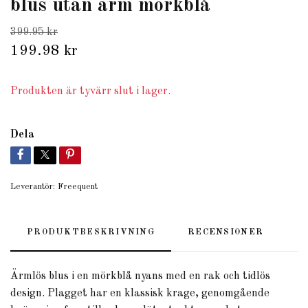
blus utan ärm mörkblå
399.95 kr
199.98 kr
Produkten är tyvärr slut i lager.
Dela
Leverantör:
Freequent
PRODUKTBESKRIVNING
RECENSIONER
Ärmlös blus i en mörkblå nyans med en rak och tidlös
design. Plagget har en klassisk krage, genomgående