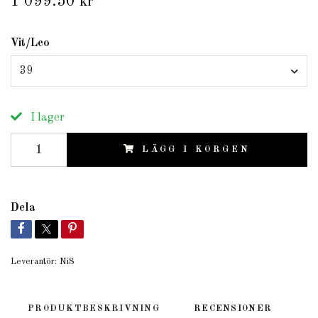
1 099.50 kr
Vit/Leo
39
I lager
LÄGG I KORGEN
Dela
Leverantör:
NiS
PRODUKTBESKRIVNING
RECENSIONER