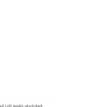
ad i ett mjukt, stretchigt