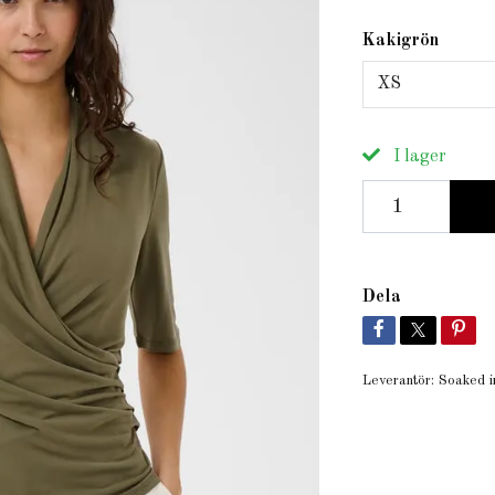
Kakigrön
XS
I lager
Dela
Leverantör:
Soaked i