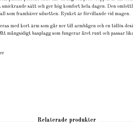
tt smickrande sätt och ger hög komfort hela dagen. Den omlott
fall som framhäver siluetten. Rynket är förvillande vid magen.
ras med kort ärm som går ner till armbågen och en tidlös desi
tt mångsidigt basplagg som fungerar året runt och passar lika
er