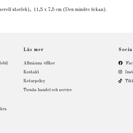
erell storlek),
11,5 x 7,5 cm (Den mindre fickan).
Läs mer
Socia
obil:
Allmänna villkor
Fac
Kontakt
Ins
Returpolicy
Tik
Torsås handel och service
våra