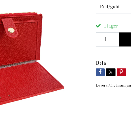
Röd/guld
I lager
Dela
Leverantör:
Insunny