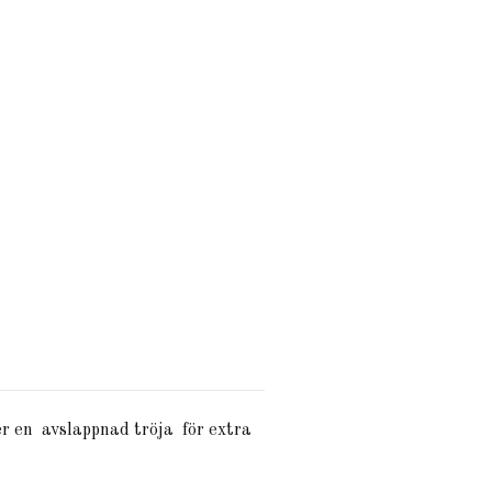
er
en
avslappnad
tröja
för
extra