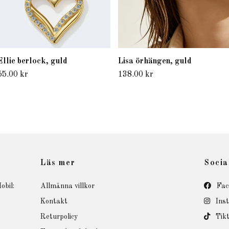
Ellie berlock, guld
Lisa örhängen, guld
55.00 kr
138.00 kr
Läs mer
Socia
obil:
Allmänna villkor
Fac
Kontakt
Ins
Returpolicy
Tik