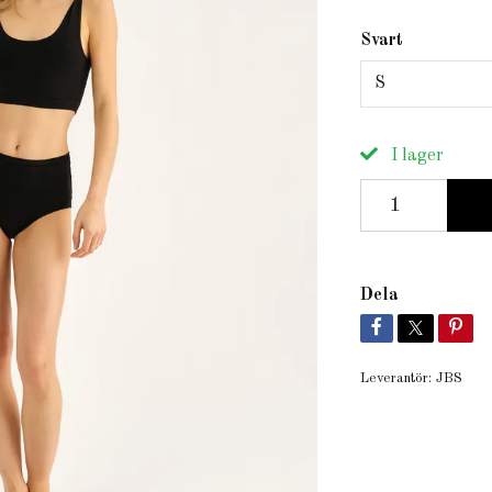
Svart
S
I lager
Dela
Leverantör:
JBS