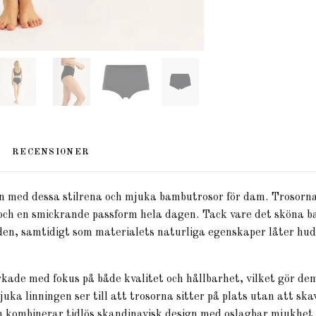
RECENSIONER
n med dessa stilrena och mjuka bambutrosor för dam. Trosorna
 och en smickrande passform hela dagen. Tack vare det sköna
en, samtidigt som materialets naturliga egenskaper låter hud
kade med fokus på både kvalitet och hållbarhet, vilket gör dem t
uka linningen ser till att trosorna sitter på plats utan att ska
 kombinerar tidlös skandinavisk design med oslagbar mjukhet 