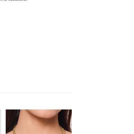
Alba berlock, grön
55.00 kr