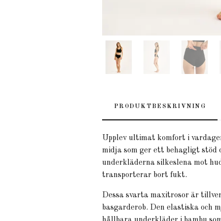
PRODUKTBESKRIVNING
Upplev ultimat komfort i vardage
midja som ger ett behagligt stöd
underkläderna silkeslena mot hud
transporterar bort fukt.
Dessa svarta maxitrosor är tillver
basgarderob. Den elastiska och mj
hållbara underkläder i bambu som