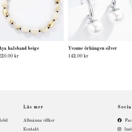
Aya halsband beige
Yvonne örhängen silver
220.00 kr
142.00 kr
Läs mer
Socia
obil:
Allmänna villkor
Fac
Kontakt
Ins