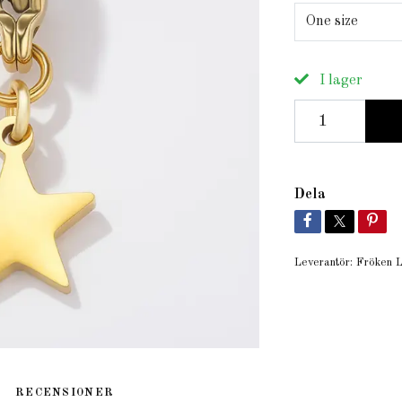
One size
I lager
Dela
Leverantör:
Fröken L
RECENSIONER