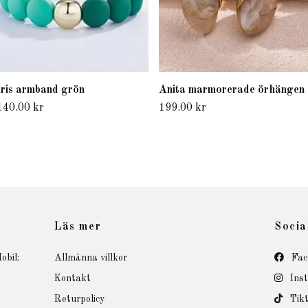
Iris armband grön
Anita marmorerade örhängen
140.00 kr
199.00 kr
Läs mer
Socia
obil:
Allmänna villkor
Fac
Kontakt
Ins
Returpolicy
Tik