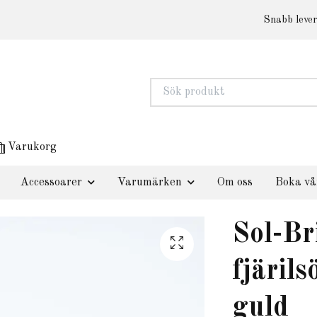
Snabb lever
Varukorg
Accessoarer
Varumärken
Om oss
Boka vå
Sol-Br
fjäril
guld