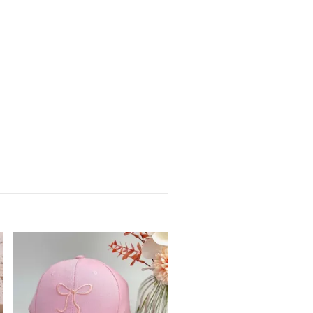
SLCalilje Suede Bag,
mockaväska
1 199.95 kr