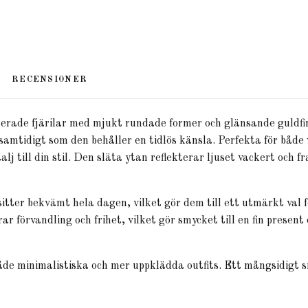
RECENSIONER
iserade fjärilar med mjukt rundade former och glänsande guldfi
amtidigt som den behåller en tidlös känsla. Perfekta för både v
lj till din stil. Den släta ytan reflekterar ljuset vackert och 
itter bekvämt hela dagen, vilket gör dem till ett utmärkt val 
ar förvandling och frihet, vilket gör smycket till en fin present 
e minimalistiska och mer uppklädda outfits. Ett mångsidigt sm