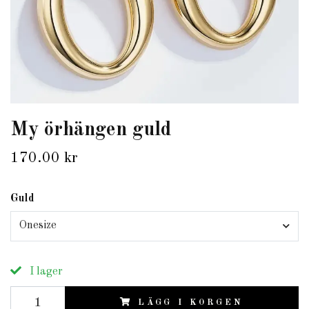
My örhängen guld
170.00 kr
Guld
Onesize
I lager
LÄGG I KORGEN